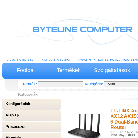
Tel.: 06-87/482-125 Fax: 06-87/580-293 Nyitva: H.-P.: 8.30-17.30, Szo.: 9.00-13
Főoldal
Termékek
Szolgáltatások
Termék:
Kategória:
Kategóriák
Konfigurációk
TP-LINK Ar
Alaplap
AX12 AX150
6 Dual-Ban
Processzor
Router
IEEE 802.11ax/ac/
1201 Mbps, IEEE