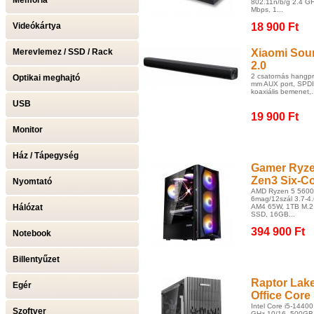
Memória
802.11n/b/g 2.4 G
Mbps, 1...
Videókártya
18 900 Ft
Merevlemez / SSD / Rack
Xiaomi Sou
2.0
2 csatornás hangpr
Optikai meghajtó
mm AUX port, SPDIF
koaxiális bemenet,.
USB
19 900 Ft
Monitor
Ház / Tápegység
Gamer Ryz
Zen3 Six-C
Nyomtató
AMD Ryzen 5 560
6mag/12szál 3.7-4
Hálózat
AM4 65W, 1TB M.
SSD, 16GB...
394 900 Ft
Notebook
Billentyűzet
Raptor Lak
Egér
Office Core 
Intel Core i5-14400
Szoftver
GHz 10/16, 500GB