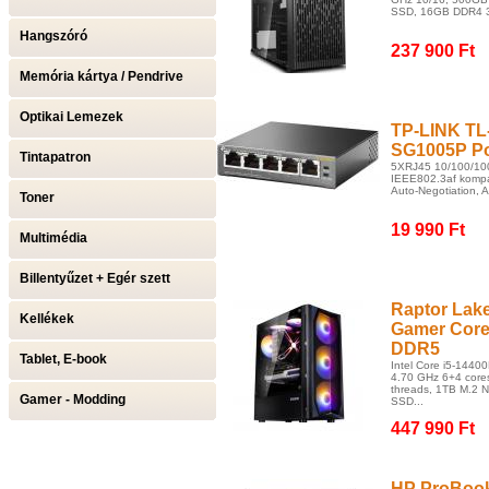
SSD, 16GB DDR4 3
Hangszóró
237 900 Ft
Memória kártya / Pendrive
Optikai Lemezek
TP-LINK TL
SG1005P P
Tintapatron
5XRJ45 10/100/100
IEEE802.3af kompati
Auto-Negotiation, A
Toner
19 990 Ft
Multimédia
Billentyűzet + Egér szett
Raptor Lak
Kellékek
Gamer Core
DDR5
Tablet, E-book
Intel Core i5-14400
4.70 GHz 6+4 core
threads, 1TB M.2 
Gamer - Modding
SSD...
447 990 Ft
HP ProBook