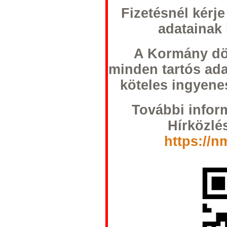
Fizetésnél kérj
adatainak
A Kormány dö
minden tartós ad
köteles ingyenes
További infor
Hírközlé
https://n