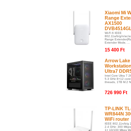
Xiaomi Mi W
Range Exte
AX1500
DVB4514G
Wi-Fi 6 IEEE
802.11a/b/g/n/ac/ax
Range Extender(R
Extender Mode, ...
15 400 Ft
Arrow Lake
Workstatio
Ultra7 DDR
Intel Core Ultra 7 2
5.3 GHz 8+12 core
threads, 1TB M.2 
726 990 Ft
TP-LINK TL
WR844N 30
WiFi router
IEEE 802.11n/b/g 
2.4 GHz: 300 Mbps
1× 10/100 Mbps WA