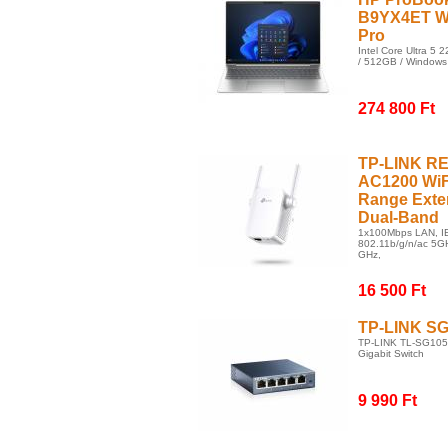
B9YX4ET W
Pro
Intel Core Ultra 5 
/ 512GB / Windows
274 800 Ft
TP-LINK R
AC1200 WiF
Range Exte
Dual-Band
1x100Mbps LAN, 
802.11b/g/n/ac 5G
GHz,
16 500 Ft
TP-LINK S
TP-LINK TL-SG105
Gigabit Switch
9 990 Ft