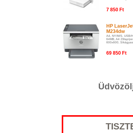
7 850 Ft
HP LaserJe
M234dw
A4, NY/M/S, USB/Há
64MB, A4 29lap/per
600x600, Síkágyas,
69 850 Ft
Üdvözöl
TISZT