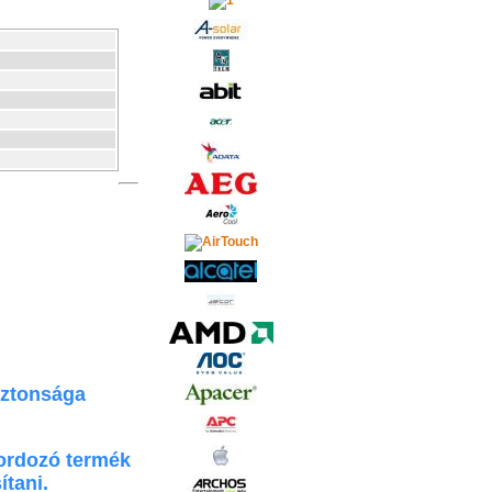
iztonsága
ordozó termék
ítani.