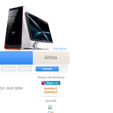
2026.08.06.
Árlista
:
-
Skype elérhetőség
 SSD, 8GB DDR4
byteline1
byteline2
Gyártók