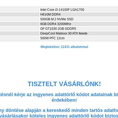
Intel Core i3-14100F LGA1700
H610M DDR4
500GB M.2 NVMe SSD
8GB DDR4 3200MHz
GF GT1030 2GB GDDR5
DeepCool Matrexx 30 ATX fekete
500W PFC 12cm
Megtekintve: 11431 alkalommal
TISZTELT VÁSÁRLÓNK!
tésnél kérje az ingyenes adattörlő kódot adatainak b
érdekében!
y döntése alapján a kereskedő minden tartós adath
vásárlásakor köteles ingyenes adattörlő kódot biztos