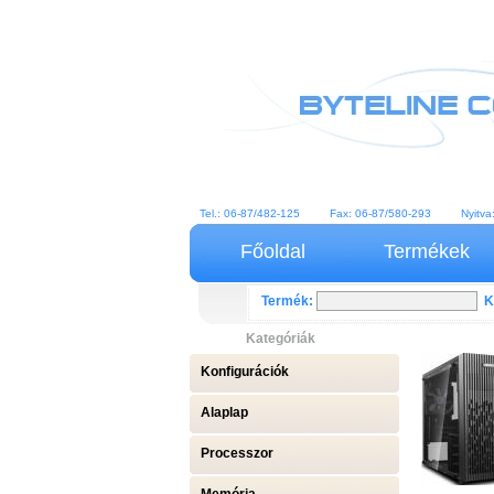
Tel.: 06-87/482-125 Fax: 06-87/580-293 Nyitva: H.
Főoldal
Termékek
Termék:
K
Kategóriák
Konfigurációk
Alaplap
Processzor