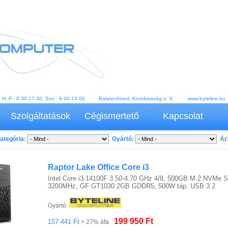
-P.: 8.30-17.30, Szo.: 9.00-13.00 Balatonfüred, Köztársaság u. 6. www.byteline.hu
Szolgáltatások
Cégismertető
Kapcsolat
ategória:
Gyártó:
Ár
Raptor Lake Office Core i3
Intel Core i3-14100F 3.50-4.70 GHz 4/8, 500GB M.2 NVMe
3200MHz, GF GT1030 2GB GDDR5, 500W táp, USB 3.2
Gyártó:
199 950 Ft
157 441 Ft
+ 27% áfa