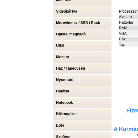
Memória
Videókártya
Processzor
Alaplap
Háttértár
Merevlemez / SSD / Rack
RAM
VGA
Optikai meghajtó
Ház
Táp
USB
Monitor
Ház / Tápegység
Nyomtató
Hálózat
Notebook
Fize
Billentyűzet
Egér
A Kormán
Szoftver