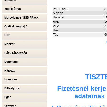
Memória
Videókártya
Processzor
A
Alaplap
B
Háttértár
5
Merevlemez / SSD / Rack
RAM
1
VGA
A
Optikai meghajtó
Ház
D
Táp
6
USB
Monitor
Ház / Tápegység
Nyomtató
Hálózat
TISZT
Notebook
Fizetésnél kérj
Billentyűzet
adatainak
Egér
Szoftver