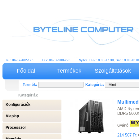
Tel.: 06-87/482-125 Fax: 06-87/580-293 Nyitva: H.-P.: 8.30-17.30, Szo.: 9.00-13
Főoldal
Termékek
Szolgáltatások
Termék:
Kategória:
Kategóriák
Multimed
Konfigurációk
AMD Ryzen 
DDR5 5600M
Alaplap
Gyártó:
Processzor
214 567 Ft
+