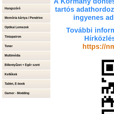
A Kormány döntés
tartós adathordoz
Hangszóró
ingyenes ada
Memória kártya / Pendrive
Optikai Lemezek
További infor
Hírközlé
Tintapatron
https://n
Toner
Multimédia
Billentyűzet + Egér szett
Kellékek
Tablet, E-book
Gamer - Modding