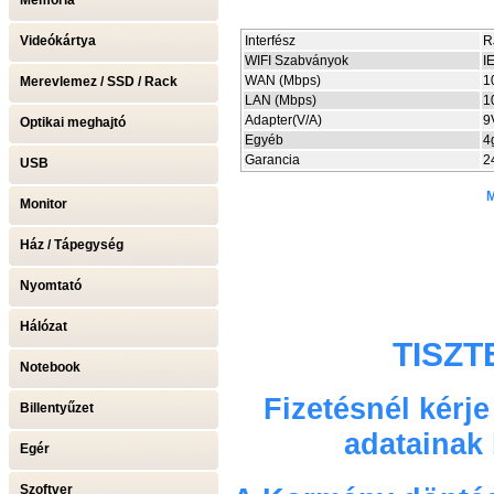
Memória
Videókártya
Interfész
R
WIFI Szabványok
I
WAN (Mbps)
1
Merevlemez / SSD / Rack
LAN (Mbps)
1
Adapter(V/A)
9
Optikai meghajtó
Egyéb
4
Garancia
2
USB
M
Monitor
Ház / Tápegység
Nyomtató
Hálózat
TISZT
Notebook
Fizetésnél kérj
Billentyűzet
adatainak
Egér
Szoftver