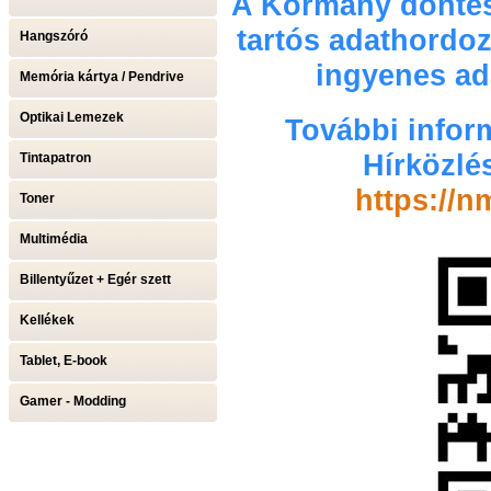
A Kormány döntés
tartós adathordoz
Hangszóró
ingyenes ada
Memória kártya / Pendrive
Optikai Lemezek
További infor
Hírközlé
Tintapatron
https://n
Toner
Multimédia
Billentyűzet + Egér szett
Kellékek
Tablet, E-book
Gamer - Modding