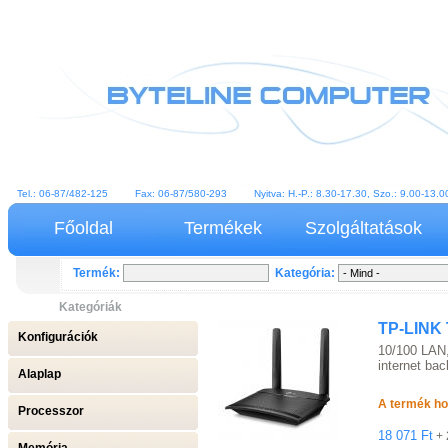
Tel.: 06-87/482-125 Fax: 06-87/580-293 Nyitva: H.-P.: 8.30-17.30, Szo.: 9.00-13
Főoldal
Termékek
Szolgáltatások
Termék:
Kategória:
Kategóriák
TP-LINK 
Konfigurációk
10/100 LAN
internet ba
Alaplap
A termék ho
Processzor
18 071 Ft
+ 